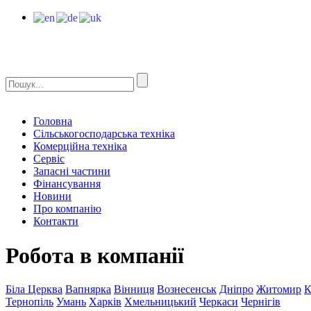
Головна
Сільськогосподарська техніка
Комерційна техніка
Сервіс
Запасні частини
Фінансування
Новини
Про компанію
Контакти
Робота в компанії
Біла Церква
Вапнярка
Вінниця
Вознесенськ
Дніпро
Житомир
К
Тернопіль
Умань
Харків
Хмельницький
Черкаси
Чернігів