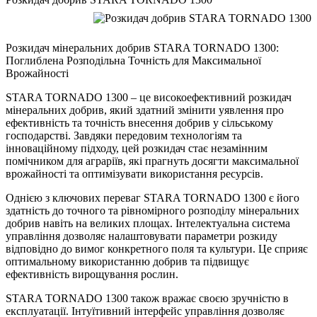
Розкидач мінеральних добрив STARA TORNADO 1300:
Поглиблена Розподільна Точність для Максимальної
Врожайності
STARA TORNADO 1300 – це високоефективний розкидач
мінеральних добрив, який здатний змінити уявлення про
ефективність та точність внесення добрив у сільському
господарстві. Завдяки передовим технологіям та
інноваційному підходу, цей розкидач стає незамінним
помічником для аграріїв, які прагнуть досягти максимальної
врожайності та оптимізувати використання ресурсів.
Однією з ключових переваг STARA TORNADO 1300 є його
здатність до точного та рівномірного розподілу мінеральних
добрив навіть на великих площах. Інтелектуальна система
управління дозволяє налаштовувати параметри розкиду
відповідно до вимог конкретного поля та культури. Це сприяє
оптимальному використанню добрив та підвищує
ефективність вирощування рослин.
STARA TORNADO 1300 також вражає своєю зручністю в
експлуатації. Інтуїтивний інтерфейс управління дозволяє