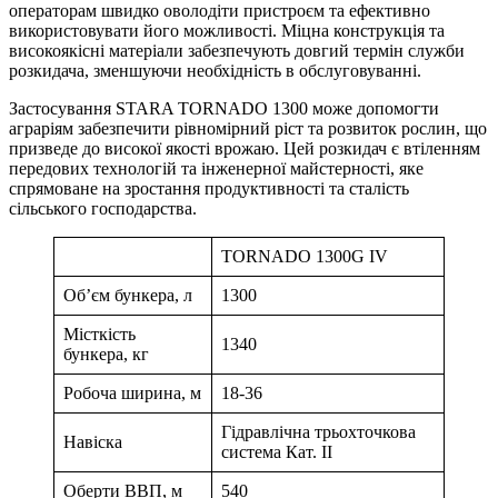
операторам швидко оволодіти пристроєм та ефективно
використовувати його можливості. Міцна конструкція та
високоякісні матеріали забезпечують довгий термін служби
розкидача, зменшуючи необхідність в обслуговуванні.
Застосування STARA TORNADO 1300 може допомогти
аграріям забезпечити рівномірний ріст та розвиток рослин, що
призведе до високої якості врожаю. Цей розкидач є втіленням
передових технологій та інженерної майстерності, яке
спрямоване на зростання продуктивності та сталість
сільського господарства.
TORNADO 1300G IV
Об’єм бункера, л
1300
Місткість
1340
бункера, кг
Робоча ширина, м
18-36
Гідравлічна трьохточкова
Навіска
система Кат. II
Оберти ВВП, м
540