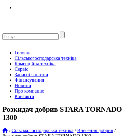
Головна
Сільськогосподарська техніка
Комерційна техніка
Сервіс
Запасні частини
Фінансування
Новини
Про компанію
Контакти
Розкидач добрив STARA TORNADO
1300
/
Сільськогосподарська техніка
/
Внесення добрив
/
Розкидач добрив STARA TORNADO 1300