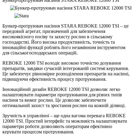
Бункер-протруювач насіння STARA REBOKE 12000 TSI
Бункер-протруювач насіння STARA REBOKE 12000 TSI – це
передовий агрегат, призначений для забезпечення
високоякісного посіву та захисту рослин в сільському
господарстві. Його висока продуктивність, точність та
інноваційні функції роблять його незамінним інструментом
для сільськогосподарських операцій.
REBOKE 12000 TSI володіє високою точністю дозування
препаратів, завдяки сучасній інтегрованій системі керування.
Це забезпечує рівномірне розподілення препаратів на насінні,
підвищуючи ефективність процесу протруювання.
Інноваційний дизайн REBOKE 12000 TSI дозволяє легко
налаштовувати параметри протруювання для різних типів
насіння та вимог рослин. Це дозволяє забезпечити
оптимальний захист та зростання рослин на кожній ділянці.
Зручність в управлінні – ще одна вагома перевага REBOKE
12000 TSI. Простий інтерфейс та можливість налаштовувати
параметри роботи дозволяють операторам ефективно
керувати процесом протруювання.