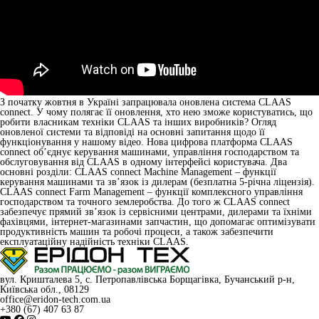
З початку жовтня в Україні запрацювала оновлена система CLAAS
connect. У чому полягає її оновлення, хто нею зможе користуватись, що
робити власникам техніки CLAAS та інших виробників? Огляд
оновленої системи та відповіді на основні запитання щодо її
функціонування у нашому відео. Нова цифрова платформа CLAAS
connect об’єднує керування машинами, управління господарством та
обслуговування від CLAAS в одному інтерфейсі користувача. Два
основні розділи: CLAAS connect Machine Management – функції
керування машинами та зв’язок із дилерам (безплатна 5-річна ліцензія).
CLAAS connect Farm Management – функції комплексного управління
господарством та точного землеробства. До того ж CLAAS connect
забезпечує прямий зв’язок із сервісними центрами, дилерами та їхніми
фахівцями, інтернет-магазинами запчастин, що допомагає оптимізувати
продуктивність машин та робочі процеси, а також забезпечити
експлуатаційну надійність техніки CLAAS.
вул. Кришталева 5, с. Петропавлівська Борщагівка, Бучанський р-н,
Київська обл., 08129
office@eridon-tech.com.ua
+380 (67) 407 63 87