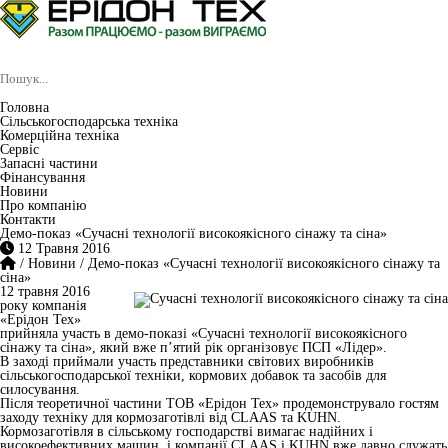
Головна
Сільськогосподарська техніка
Комерційна техніка
Сервіс
Запасні частини
Фінансування
Новини
Про компанію
Контакти
Демо-показ «Сучасні технології високоякісного сінажу та сіна»
12 Травня 2016
/
Новини
/
Демо-показ «Сучасні технології високоякісного сінажу та
сіна»
12 травня 2016
року компанія
«Ерідон Тех»
прийняла участь в демо-показі «Сучасні технології високоякісного
сінажу та сіна», який вже п’ятий рік організовує ПСП «Лідер».
В заході приймали участь представники світових виробників
сільськогосподарської техніки, кормових добавок та засобів для
силосування.
Після теоретичної частини ТОВ «Ерідон Тех» продемонструвало гостям
заходу техніку для кормозаготівлі від CLAAS та KUHN.
Кормозаготівля в сільському господарстві вимагає надійних і
високоефективних машин, і компанії CLAAS і KUHN вже давно служать