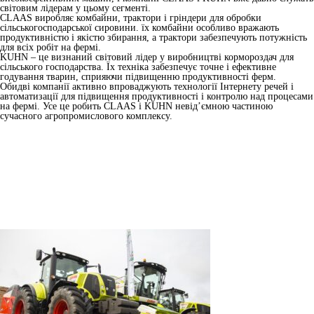
світовим лідерам у цьому сегменті.
CLAAS виробляє комбайни, трактори і гріндери для обробки
сільськогосподарської сировини. їх комбайни особливо вражають
продуктивністю і якістю збирання, а трактори забезпечують потужність
для всіх робіт на фермі.
KUHN – це визнаний світовий лідер у виробництві кормороздач для
сільського господарства. Їх техніка забезпечує точне і ефективне
годування тварин, сприяючи підвищенню продуктивності ферм.
Обидві компанії активно впроваджують технології Інтернету речей і
автоматизації для підвищення продуктивності і контролю над процесами
на фермі. Усе це робить CLAAS і KUHN невід’ємною частиною
сучасного агропромислового комплексу.