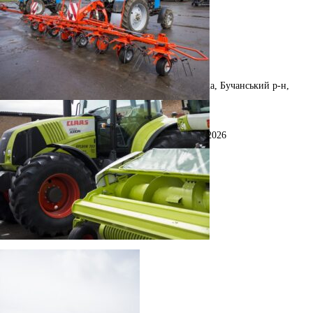
вул. Кришталева 5, с. Петропавлівська Борщагівка, Бучанський р-н,
Київська обл., 08129
office@eridon-tech.com.ua
+380 (67) 407 63 87
© ТОВ "Ерідон Тех" Всі права захищені, 2005 - 2026
Вгору