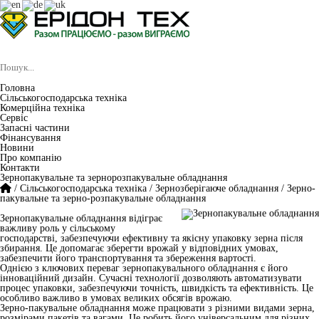
Головна
Сільськогосподарська техніка
Комерційна техніка
Сервіс
Запасні частини
Фінансування
Новини
Про компанію
Контакти
Зернопакувальне та зернорозпакувальне обладнання
/
Сільськогосподарська техніка
/
Зернозберігаюче обладнання
/
Зерно-
пакувальне та зерно-розпакувальне обладнання
Зернопакувальне обладнання відіграє
важливу роль у сільському
господарстві, забезпечуючи ефективну та якісну упаковку зерна після
збирання. Це допомагає зберегти врожай у відповідних умовах,
забезпечити його транспортування та збереження вартості.
Однією з ключових переваг зернопакувального обладнання є його
інноваційний дизайн. Сучасні технології дозволяють автоматизувати
процес упаковки, забезпечуючи точність, швидкість та ефективність. Це
особливо важливо в умовах великих обсягів врожаю.
Зерно-пакувальне обладнання може працювати з різними видами зерна,
розмірами пакетів та вагами. Це робить його універсальним для різних