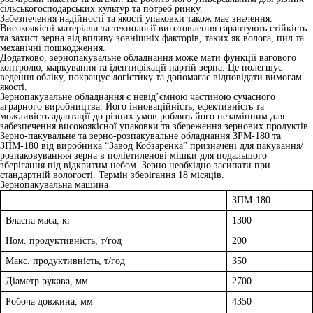
сільськогосподарських культур та потреб ринку.
Забезпечення надійності та якості упаковки також має значення.
Високоякісні матеріали та технології виготовлення гарантують стійкість
та захист зерна від впливу зовнішніх факторів, таких як волога, пил та
механічні пошкодження.
Додатково, зернопакувальне обладнання може мати функції вагового
контролю, маркування та ідентифікації партій зерна. Це полегшує
ведення обліку, покращує логістику та допомагає відповідати вимогам
якості.
Зернопакувальне обладнання є невід’ємною частиною сучасного
аграрного виробництва. Його інноваційність, ефективність та
можливість адаптації до різних умов роблять його незамінним для
забезпечення високоякісної упаковки та збереження зернових продуктів.
Зерно-пакувальне та зерно-розпакувальне обладнання ЗРМ-180 та
ЗПМ-180 від виробника “Завод Кобзаренка” призначені для пакування/
розпаковуванняя зерна в поліетиленові мішки для подальшого
зберігання під відкритим небом. Зерно необхідно засипати при
стандартній вологості. Термін зберігання 18 місяців.
Зернопакувальна машина
ЗПМ-180
Власна маса, кг
1300
Ном. продуктивність, т/год
200
Макс. продуктивність, т/год
350
Діаметр рукава, мм
2700
Робоча довжина, мм
4350