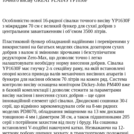
точного висіву GREAT PLAINS YP1630F
Особливістю нової 16-рядної сівалки точного висіву YP1630F
з міжряддям 70 см є великий бункер для сухиї добрив з
центральним завантаженням і об’ємом 3500 літрів.
Пластиковий бункер обладнаний надійними і перевіреними у
використанні на багатьох моделях сівалок дозатором сухих
добрив з валом зі змінними зірочками і безступінчатим
редуктором Zero-Max, що дозволяє точно і легко
налаштовувати необхідну норму внесення добрив. Сівалка
YP1630F має гнучку 2-х секційну раму, на якій встановлені
опорні колеса привода валів механічних висівних апаратів і
бункери для насіння обємом 70 літрів на кожен ряд. Система
контролю висіву оснащена монітором Dickey-John PM400 вже
в базовій комплектації і дозволяє стежити за параметрами
висіву насіння і внесення сухих добрив – ще один
інноваційний елемент цієї сівалки. Дводискові сошники 30-ї
серії, що відмінно зарекомендували себе на 8-ми рядних
моделях PD8070, обладнання зміщеними на 13 мм дисками
товщиною 4 мм і діаметром 38 см, а також підшипниками 205
серії з потрійним захистом від пилу і бруду. На сошника
встановлені V-подібні накочуючі катки. Незважаючи на 12-
метрову робочу ширину захвату, в транспортному положенні