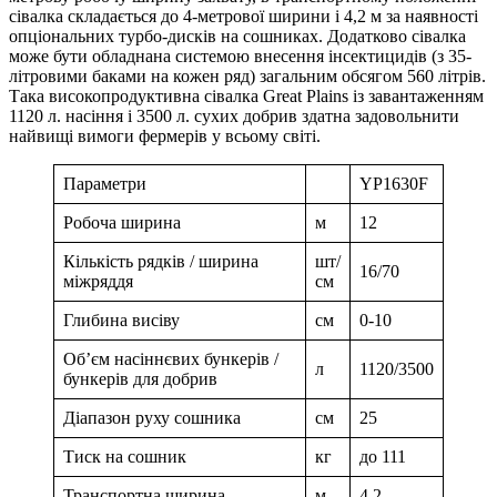
сівалка складається до 4-метрової ширини і 4,2 м за наявності
опціональних турбо-дисків на сошниках. Додатково сівалка
може бути обладнана системою внесення інсектицидів (з 35-
літровими баками на кожен ряд) загальним обсягом 560 літрів.
Така високопродуктивна сівалка Great Plains із завантаженням
1120 л. насіння і 3500 л. сухих добрив здатна задовольнити
найвищі вимоги фермерів у всьому світі.
Параметри
YP1630F
Робоча ширина
м
12
Кількість рядків / ширина
шт/
16/70
міжряддя
см
Глибина висіву
см
0-10
Об’єм насіннєвих бункерів /
л
1120/3500
бункерів для добрив
Діапазон руху сошника
см
25
Тиск на сошник
кг
до 111
Транспортна ширина
м
4,2