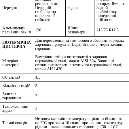
ресорах, 3 шт.
ресорах, 8+6 шт.
Передня
Передній
Задня
Задній
стабілізатор
стабілізатор
поперечної
поперечної
стійкості
стійкості
Алюмінієвий
Шини
120
215/75 R17.5
паливний бак, л
безкамерні
Для перевезення та тимчасового зберігання рідких
ІЗОТЕРМІЧНА
харчових продуктів. Верхній налив, через заливні
ЦИСТЕРНА
горловин.
Внутрішні стінки виготовлені з харчової
Матеріал
нержавіючої сталі, марки AISI 304. Зовнішні
цистерни
стінки виготовлені з технічної нержавіючої сталі,
марки AISI 430.
Об’єм, м3
4,5
Кількість секцій
2
Заливні
2
горловини
Технологічний
1
відсік
Не допускає зміни температури рідини більш ніж
Термоізоляція
на 2°C протягом 10 годин при різниці температур
рідини і навколишнього середовища (30 ± 2)°С.