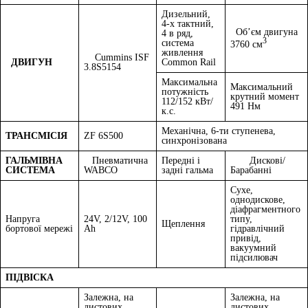
Дизельний,
4-х тактний,
Об’єм двигуна
4 в ряд,
3
система
3760 см
живлення
Cummins ISF
ДВИГУН
Common Rail
3.8S5154
Максимальна
Максимальний
потужність
крутний момент
112/152 кВт/
491 Нм
к.с.
Механічна, 6-ти ступенева,
ТРАНСМІСІЯ
ZF 6S500
синхронізована
ГАЛЬМІВНА
Пневматична
Передні і
Дискові/
СИСТЕМА
WABCO
задні гальма
Барабанні
Сухе,
однодискове,
діафрагментного
Напруга
24V, 2/12V, 100
типу,
Щеплення
бортової мережі
Ah
гідравлічний
привід,
вакуумний
підсилювач
ПІДВІСКА
Залежна, на
Залежна, на
листових
листових