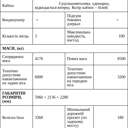
Суцільнометалева, одинарна,
Кабіна
відкидається вперед. Колір кабіни – білий.
Підігрів
Кондиціонер
+
бокових
+
дзеркал
Максимальна
Кількість місць
3
швидкість,
100
км/год
МАСИ, (кг)
Споряджена
4170
Повна маса
8500
маса
Технічно
Технічно
допустиме
допустиме
6000
навантаження
3200
навантаження
на передню
на задню вісь
вісь
ГАБАРИТНІ
РОЗМІРИ,
5960 × 2136 × 2280
(мм)
Мінімальний
дорожній
Колісна база
3360
просвіт (по
180
задньому
мосту)