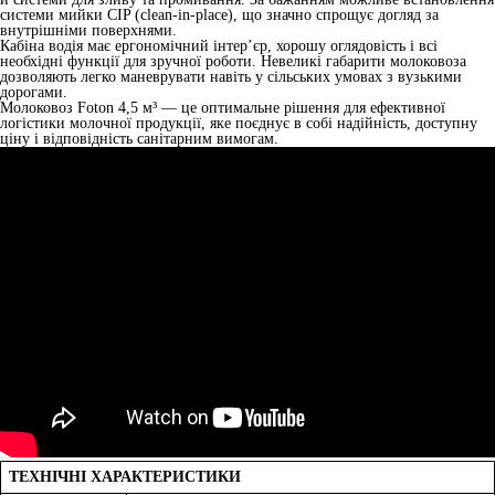
системи мийки CIP (clean-in-place), що значно спрощує догляд за
внутрішніми поверхнями.
Кабіна водія має ергономічний інтер’єр, хорошу оглядовість і всі
необхідні функції для зручної роботи. Невеликі габарити молоковоза
дозволяють легко маневрувати навіть у сільських умовах з вузькими
дорогами.
Молоковоз Foton 4,5 м³ — це оптимальне рішення для ефективної
логістики молочної продукції, яке поєднує в собі надійність, доступну
ціну і відповідність санітарним вимогам.
ТЕХНІЧНІ ХАРАКТЕРИСТИКИ