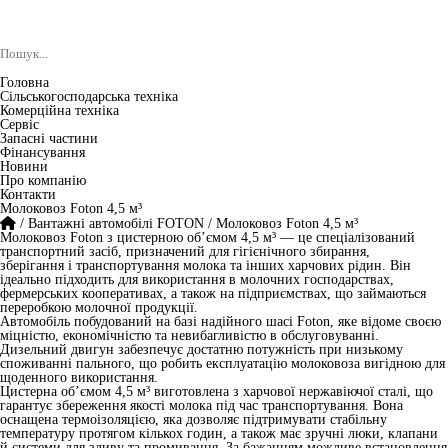
Головна
Сільськогосподарська техніка
Комерційна техніка
Сервіс
Запасні частини
Фінансування
Новини
Про компанію
Контакти
Молоковоз Foton 4,5 м³
/
Вантажні автомобілі FOTON
/
Молоковоз Foton 4,5 м³
Молоковоз Foton з цистерною об’ємом 4,5 м³ — це спеціалізований
транспортний засіб, призначений для гігієнічного збирання,
зберігання і транспортування молока та інших харчових рідин. Він
ідеально підходить для використання в молочних господарствах,
фермерських кооперативах, а також на підприємствах, що займаються
переробкою молочної продукції.
Автомобіль побудований на базі надійного шасі Foton, яке відоме своєю
міцністю, економічністю та невибагливістю в обслуговуванні.
Дизельний двигун забезпечує достатню потужність при низькому
споживанні пального, що робить експлуатацію молоковоза вигідною для
щоденного використання.
Цистерна об’ємом 4,5 м³ виготовлена з харчової нержавіючої сталі, що
гарантує збереження якості молока під час транспортування. Вона
оснащена термоізоляцією, яка дозволяє підтримувати стабільну
температуру протягом кількох годин, а також має зручні люки, клапани
й системи для зливу та промивання. За бажанням можливе встановлення