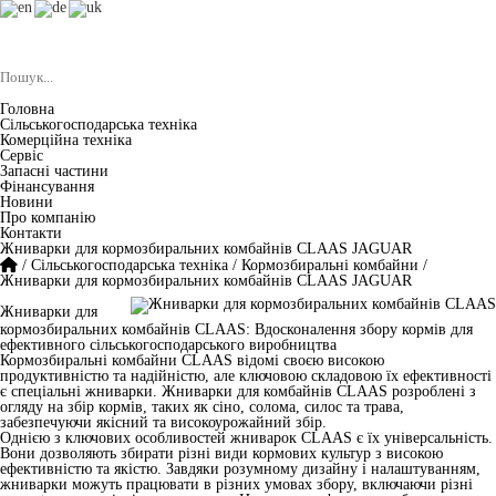
Головна
Сільськогосподарська техніка
Комерційна техніка
Сервіс
Запасні частини
Фінансування
Новини
Про компанію
Контакти
Жниварки для кормозбиральних комбайнів CLAAS JAGUAR
/
Сільськогосподарська техніка
/
Кормозбиральні комбайни
/
Жниварки для кормозбиральних комбайнів CLAAS JAGUAR
Жниварки для
кормозбиральних комбайнів CLAAS: Вдосконалення збору кормів для
ефективного сільськогосподарського виробництва
Кормозбиральні комбайни CLAAS відомі своєю високою
продуктивністю та надійністю, але ключовою складовою їх ефективності
є спеціальні жниварки. Жниварки для комбайнів CLAAS розроблені з
огляду на збір кормів, таких як сіно, солома, силос та трава,
забезпечуючи якісний та високоурожайний збір.
Однією з ключових особливостей жниварок CLAAS є їх універсальність.
Вони дозволяють збирати різні види кормових культур з високою
ефективністю та якістю. Завдяки розумному дизайну і налаштуванням,
жниварки можуть працювати в різних умовах збору, включаючи різні