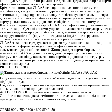
типи ґрунту та різні стани рослин. Це дозволяє фермерам збирати корми
ефективно та мінімізувати втрати врожаю.
Крім того, жниварки CLAAS оснащені спеціальними системами
подрібнення, які допомагають подрібнити зібраний матеріал у дрібні
частинки, що покращує якість силосу та забезпечує оптимальний корм
для тварин. Система подрібнення також сприяє рівномірному розподілу
корму у силосних ямах, що дозволяє зберігати його в якісному стані.
Ще однією перевагою жниварок CLAAS є їх ефективне управління та
автоматизація. Сучасні системи управління дозволяють операторам легко
та точно керувати процесом збору кормів, а також контролювати якість
та продуктивність. Інформативні екрани та інтуїтивне керування
сприяють ефективній роботі комбайнів у різних умовах.
CLAAS завжди зосереджувався на розвитку технологій та інновацій, що
допомагають фермерам підвищувати ефективність своєї
сільськогосподарської діяльності. Жниварки для кормозбиральних
комбайнів CLAAS – це не просто додаткові пристрої, але надійний
інструмент для збору високоякісних кормів, що допомагає фермерам
забезпечити якісний раціон для своїх тварин і підвищити прибутковість
свого господарства.
PICK UP 380 / 300
Потужний підбирач з чотирма або п’ятьма рядами зубців для чистого
підбирання трави
Надійний підбирач з роликовим притискачем та великим приймальним
шнеком для високої пропускної здатності
ACTIVE CONTOUR для автоматичного копіювання рельєфу
Опційне оснащення двома змінними та незалежними один від одного
приводами для приймального шнека та підбирача
ORBIS 900 / 750 / 600 / 600 SD / 450